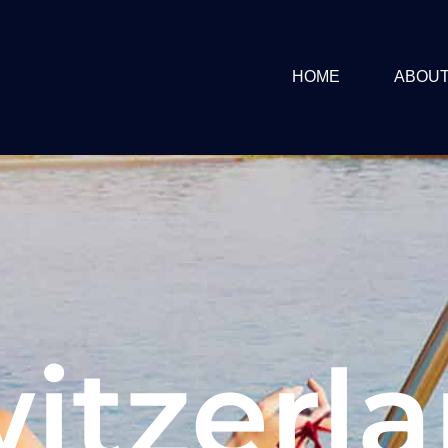
HOME
ABOU
itzerl